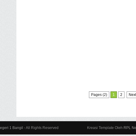
Pages (2)
1
2
Nex
geri 1 Bangil
- All Rights Reserved
Kreasi Template Oleh
RPL N