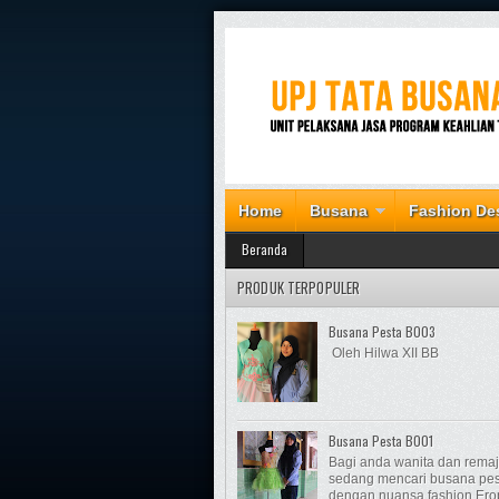
Home
Busana
Fashion De
Beranda
PRODUK TERPOPULER
Busana Pesta B003
Oleh Hilwa XII BB
Busana Pesta B001
Bagi anda wanita dan rema
sedang mencari busana pes
dengan nuansa fashion Ero