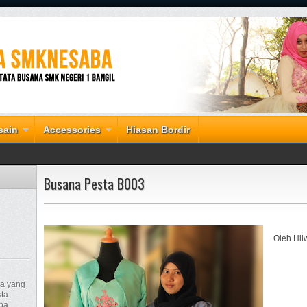
sain
Accessories
Hiasan Bordir
Busana Pesta B003
Oleh Hil
ja yang
ta
pa,