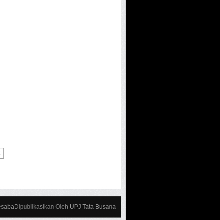
t
esaba
Dipublikasikan Oleh
UPJ Tata Busana