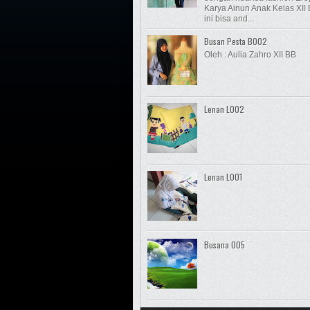
Karya Ainun Anak Kelas XII 
ini bisa and...
Busan Pesta B002
Oleh : Aulia Zahro XII BB
Lenan L002
Lenan L001
Busana 005